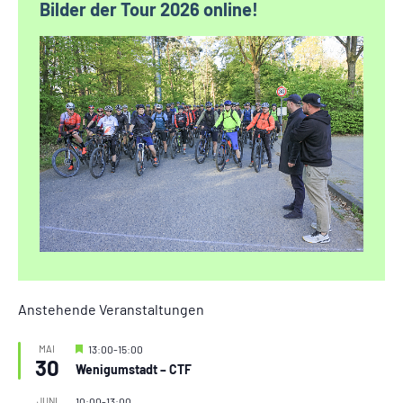
Bilder der Tour 2026 online!
Anstehende Veranstaltungen
Hervorgehoben
MAI
13:00
-
15:00
30
Wenigumstadt – CTF
JUNI
10:00
-
13:00