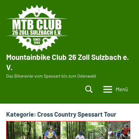
Zum
Inhalt
springen
Mountainbike Club 26 Zoll Sulzbach e.
V.
Das Bikerevier vom Spessart bis zum Odenwald
Menü
Kategorie:
Cross Country Spessart Tour