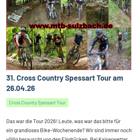
31. Cross Country Spessart Tour am
26.04.26
Cross Country Spessart Tour
21/01/2022
Gerald
25
Kommentare
Das war die Tour 2026! Leute, was war das bitte für
ein grandioses Bike-Wochenende? Wir sind immer noch
völlig berauscht von den Eindrücken. Bei Kaiserwetter