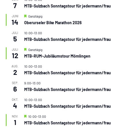
7
MTB-Sulzbach Sonntagstour für jedermann/frau
Hervorgehoben
JUNI
Ganztägig
14
Oberurseler Bike Marathon 2026
JULI
10:00
-
13:00
5
MTB-Sulzbach Sonntagstour für jedermann/frau
Hervorgehoben
JULI
Ganztägig
12
MTB-RUM-Jubiläumstour Mömlingen
AUG.
10:00
-
13:00
2
MTB-Sulzbach Sonntagstour für jedermann/frau
SEP.
9:00
-
13:00
6
MTB-Sulzbach Sonntagstour für jedermann/frau
OKT.
10:00
-
13:00
4
MTB-Sulzbach Sonntagstour für jedermann/frau
Hervorgehoben
NOV.
10:00
-
13:00
1
MTB-Sulzbach Sonntagstour für jedermann/frau