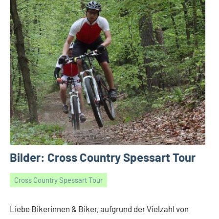
Bilder: Cross Country Spessart Tour
Cross Country Spessart Tour
29/04/2019
Gerald
2
Kommentare
Liebe Bikerinnen & Biker, aufgrund der Vielzahl von