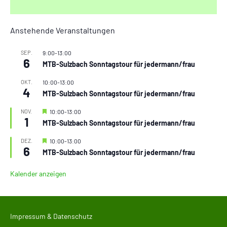
Anstehende Veranstaltungen
SEP.
9:00
-
13:00
6
MTB-Sulzbach Sonntagstour für jedermann/frau
OKT.
10:00
-
13:00
4
MTB-Sulzbach Sonntagstour für jedermann/frau
Hervorgehoben
NOV.
10:00
-
13:00
1
MTB-Sulzbach Sonntagstour für jedermann/frau
Hervorgehoben
DEZ.
10:00
-
13:00
6
MTB-Sulzbach Sonntagstour für jedermann/frau
Kalender anzeigen
Impressum & Datenschutz