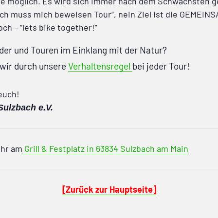
ie möglich. Es wird sich immer nach dem Schwächsten ger
ich muss mich beweisen Tour“, nein Ziel ist die GEMEIN
ch – “lets bike together!”
nder und Touren im Einklang mit der Natur?
 wir durch unsere
Verhaltensregel
bei jeder Tour!
euch!
Sulzbach e.V.
Uhr am
Grill & Festplatz in 63834 Sulzbach am Main
[Zurück zur Hauptseite]