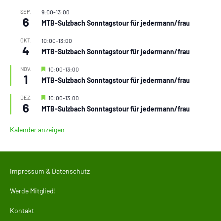
SEP.
9:00
-
13:00
6
MTB-Sulzbach Sonntagstour für jedermann/frau
OKT.
10:00
-
13:00
4
MTB-Sulzbach Sonntagstour für jedermann/frau
Hervorgehoben
NOV.
10:00
-
13:00
1
MTB-Sulzbach Sonntagstour für jedermann/frau
Hervorgehoben
DEZ.
10:00
-
13:00
6
MTB-Sulzbach Sonntagstour für jedermann/frau
Kalender anzeigen
Impressum & Datenschutz
Werde Mitglied!
Kontakt