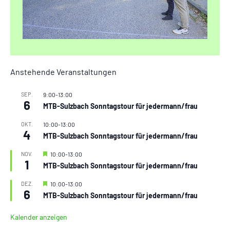
Anstehende Veranstaltungen
SEP.
9:00
-
13:00
6
MTB-Sulzbach Sonntagstour für jedermann/frau
OKT.
10:00
-
13:00
4
MTB-Sulzbach Sonntagstour für jedermann/frau
Hervorgehoben
NOV.
10:00
-
13:00
1
MTB-Sulzbach Sonntagstour für jedermann/frau
Hervorgehoben
DEZ.
10:00
-
13:00
6
MTB-Sulzbach Sonntagstour für jedermann/frau
Kalender anzeigen