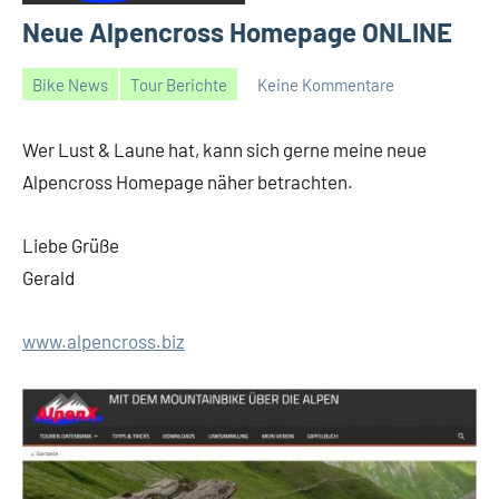
Neue Alpencross Homepage ONLINE
Bike News
Tour Berichte
Keine Kommentare
04/01/2018
Gerald
Wer Lust & Laune hat, kann sich gerne meine neue
Alpencross Homepage näher betrachten.
Liebe Grüße
Gerald
www.alpencross.biz