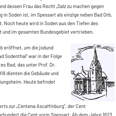
und dessen Frau das Recht „Salz zu machen gegen
 in Soden ist, im Spessart als einzige neben Bad Orb,
gt. Noch heute wird in Soden aus den Tiefen des
rt und im gesamten Bundesgebiet vertrieben.
b eröffnet, um die jodund
d Sodenthal“ war in der Folge
es Bad, das unter Prof. Dr.
1918 dienten die Gebäude und
olungsheim. Heute befindet
rts zur „Centena Ascaffinburg“, der Cent
Jahrhundert die Cent vorm Spessart. Ab dem Jahre 1623