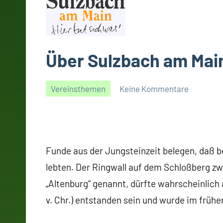
Über Sulzbach am Mai
Vereinsthemen
Keine Kommentare
08/01/2015
Gerald
Funde aus der Jungsteinzeit belegen, daß b
lebten. Der Ringwall auf dem Schloßberg 
„Altenburg“ genannt, dürfte wahrscheinlich a
v. Chr.) entstanden sein und wurde im frühe