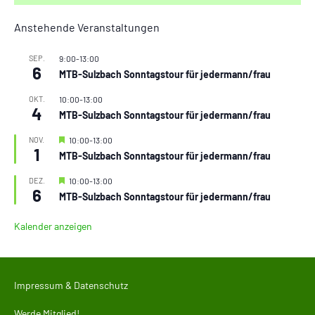
Anstehende Veranstaltungen
SEP.
9:00
-
13:00
6
MTB-Sulzbach Sonntagstour für jedermann/frau
OKT.
10:00
-
13:00
4
MTB-Sulzbach Sonntagstour für jedermann/frau
Hervorgehoben
NOV.
10:00
-
13:00
1
MTB-Sulzbach Sonntagstour für jedermann/frau
Hervorgehoben
DEZ.
10:00
-
13:00
6
MTB-Sulzbach Sonntagstour für jedermann/frau
Kalender anzeigen
Impressum & Datenschutz
Werde Mitglied!