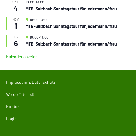
OKT.
10:00
-
13:00
4
MTB-Sulzbach Sonntagstour für jedermann/frau
Hervorgehoben
NOV.
10:00
-
13:00
1
MTB-Sulzbach Sonntagstour für jedermann/frau
Hervorgehoben
DEZ.
10:00
-
13:00
6
MTB-Sulzbach Sonntagstour für jedermann/frau
Kalender anzeigen
Impressum & Datenschutz
Werde Mitglied!
Kontakt
Login