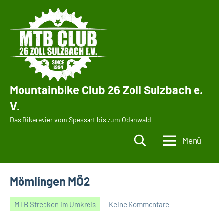
Zum
Inhalt
springen
Mountainbike Club 26 Zoll Sulzbach e.
V.
Das Bikerevier vom Spessart bis zum Odenwald
Menü
Mömlingen MÖ2
MTB Strecken im Umkreis
Keine Kommentare
24/07/2015
Gerald