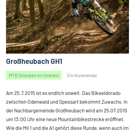
Großheubach GH1
MTB Strecken im Umkreis
Ein Kommentar
24/07/2015
Gerald
Am 25.7.2015 ist es endlich soweit. Das Bikeeldorado
zwischen Odenwald und Spessart bekommt Zuwachs. In
der Nachbargemeinde Großheubach wird am 25.07.2015
um 13:00 Uhr eine neue Mountainbikestrecke eröﬀnet.
Wie die Mil 1 und die A1 gehört diese Runde, wenn auch im