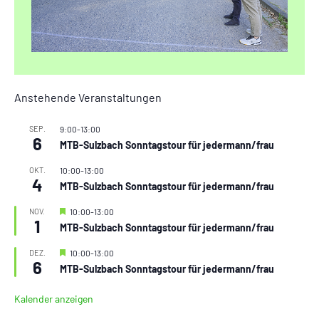
Anstehende Veranstaltungen
SEP.
9:00
-
13:00
6
MTB-Sulzbach Sonntagstour für jedermann/frau
OKT.
10:00
-
13:00
4
MTB-Sulzbach Sonntagstour für jedermann/frau
Hervorgehoben
NOV.
10:00
-
13:00
1
MTB-Sulzbach Sonntagstour für jedermann/frau
Hervorgehoben
DEZ.
10:00
-
13:00
6
MTB-Sulzbach Sonntagstour für jedermann/frau
Kalender anzeigen