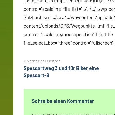
[osm_map_v3 map_center=“49.9100,9.1773″
control=“scaleline“ file_list=“../../../../w
Sulzbach.kml,../../../../wp-content/uploads/
content/uploads/GPS/Wegpunkte.kml“ file_
control=“scaleline,mouseposition“ file_tit
file_select_box=“three“ control=“fullscreen“
Beitragsnavigation
Vorheriger Beitrag
Spessartweg 3 und für Biker eine
Spessart-8
Schreibe einen Kommentar