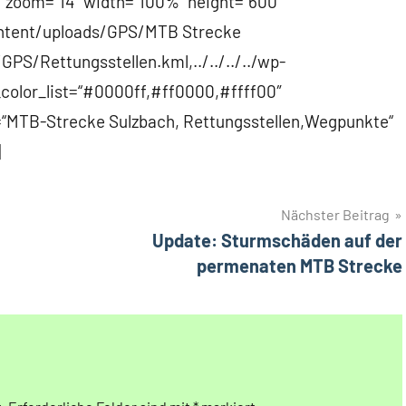
 zoom=“14″ width=“100%“ height=“600″
p-content/uploads/GPS/MTB Strecke
GPS/Rettungsstellen.kml,../../../../wp-
color_list=“#0000ff,#ff0000,#ffff00″
le=“MTB-Strecke Sulzbach, Rettungsstellen,Wegpunkte“
]
Nächster Beitrag
Update: Sturmschäden auf der
permenaten MTB Strecke